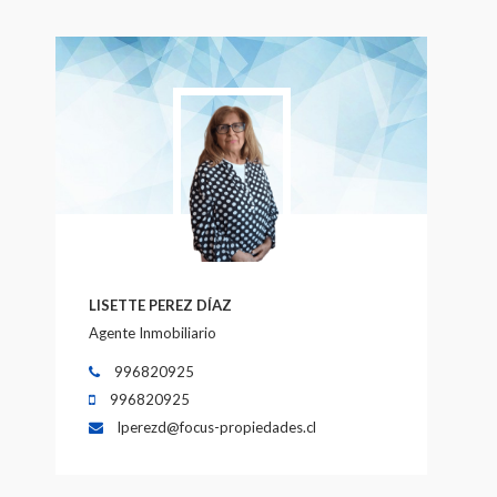
LISETTE PEREZ DÍAZ
Agente Inmobiliario
996820925
996820925
lperezd@focus-propiedades.cl