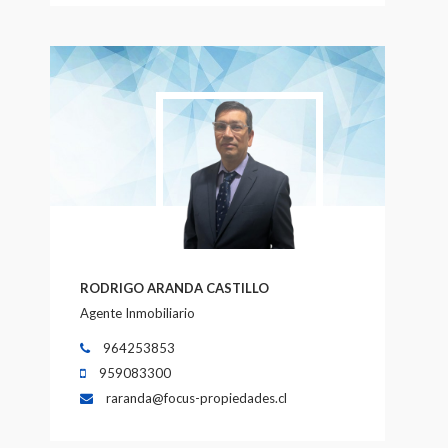
RODRIGO ARANDA CASTILLO
Agente Inmobiliario
964253853
959083300
raranda@focus-propiedades.cl