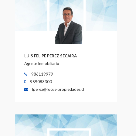
LUIS FELIPE PEREZ SECAIRA
Agente Inmobiliario
986119979
959083300
lperez@focus-propiedades.cl