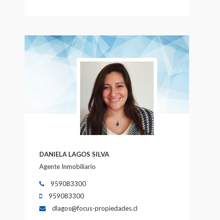
DANIELA LAGOS SILVA
Agente Inmobiliario
959083300
959083300
dlagos@focus-propiedades.cl