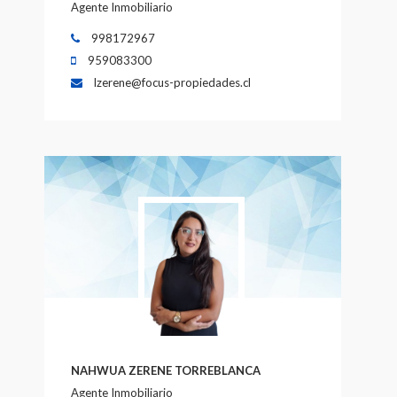
Agente Inmobiliario
998172967
959083300
lzerene@focus-propiedades.cl
NAHWUA ZERENE TORREBLANCA
Agente Inmobiliario