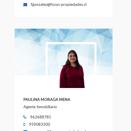
fgonzalez@focus-propiedades.cl
PAULINA MORAGA MENA
Agente Inmobiliario
962688781
959083300