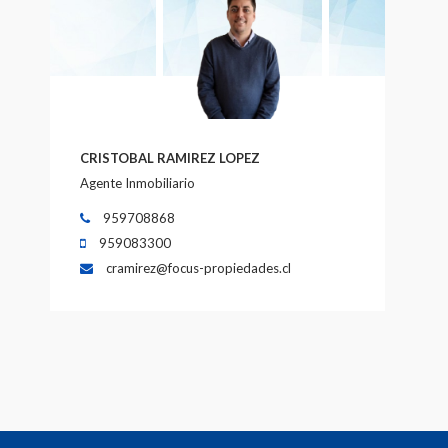
CRISTOBAL RAMIREZ LOPEZ
Agente Inmobiliario
959708868
959083300
cramirez@focus-propiedades.cl