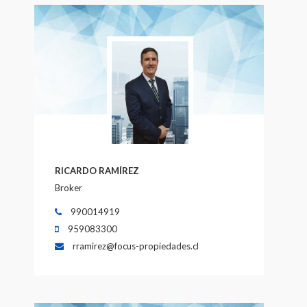
RICARDO RAMÍREZ
Broker
990014919
959083300
rramirez@focus-propiedades.cl