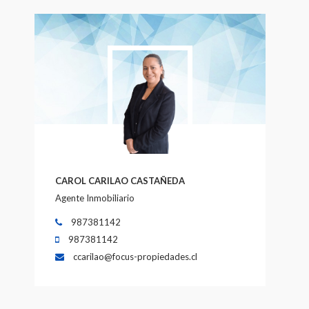
CAROL CARILAO CASTAÑEDA
Agente Inmobiliario
987381142
987381142
ccarilao@focus-propiedades.cl