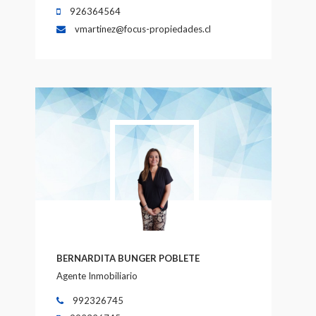
926364564
vmartinez@focus-propiedades.cl
BERNARDITA BUNGER POBLETE
Agente Inmobiliario
992326745