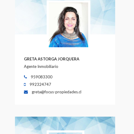
GRETA ASTORGA JORQUERA
Agente Inmobiliario
959083300
992324747
greta@focus-propiedades.cl