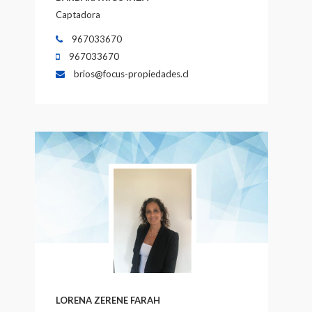
Captadora
967033670
967033670
brios@focus-propiedades.cl
LORENA ZERENE FARAH