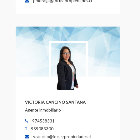
pmoraga@focus-propiedades.cl
VICTORIA CANCINO SANTANA
Agente Inmobiliario
974538331
959083300
vcancino@focus-propiedades.cl