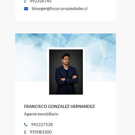
992326745
bbunger@focus-propiedades.cl
FRANCISCO GONZALEZ HERNANDEZ
Agente inmobiliario
941227528
959083300