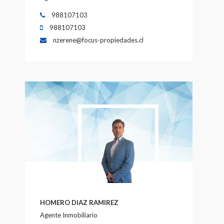
988107103
988107103
nzerene@focus-propiedades.cl
HOMERO DIAZ RAMIREZ
Agente Inmobiliario