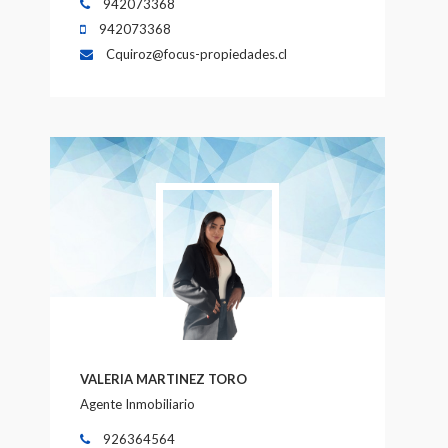
942073368
942073368
Cquiroz@focus-propiedades.cl
VALERIA MARTINEZ TORO
Agente Inmobiliario
926364564