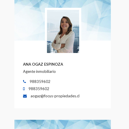
ANA OGAZ ESPINOZA
Agente inmobiliario
988359602
988359602
aogaz@focus-propiedades.cl