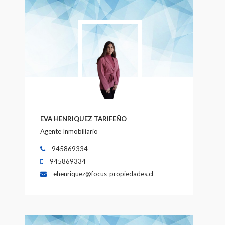
EVA HENRIQUEZ TARIFEÑO
Agente Inmobiliario
945869334
945869334
ehenriquez@focus-propiedades.cl