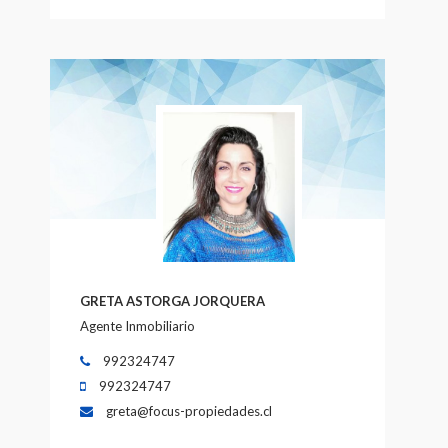
GRETA ASTORGA JORQUERA
Agente Inmobiliario
992324747
992324747
greta@focus-propiedades.cl